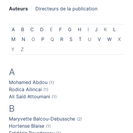
Auteurs
Directeurs de la publication
A
B
C
D
E
F
G
H
I
J
K
L
M
N
O
P
Q
R
S
T
U
V
W
X
Y
Z
A
Mohamed
Abdou
(1)
Rodica
Ailincai
(1)
Ali Saïd
Attoumani
(1)
B
Maryvette
Balcou-Debussche
(2)
Hortense
Blaise
(1)
Frédéric
Bourdereau