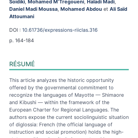
Soidiki
,
Mohamed
M’Tregoueni
,
Haladi
Madi
,
Daniel Madi
Moussa
,
Mohamed
Abdou
et
Ali Saïd
Attoumani
DOI :
10.61736/expressions-riiclas.316
p. 164-184
Résumé
RÉSUMÉ
Index
Plan
Texte
This article analyzes the historic opportunity
Citer cet article
offered by the governmental commitment to
Auteurs
recognize the languages of Mayotte — Shimaore
and Kibushi — within the framework of the
European Charter for Regional Languages. The
authors expose the current sociolinguistic situation
of diglossia: French (the official language of
instruction and social promotion) holds the high-