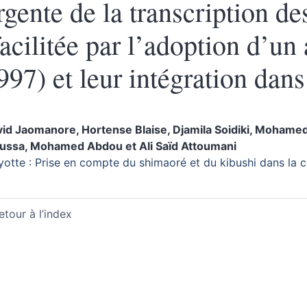
rgente de la transcription de
facilitée par l’adoption d’un 
997) et leur intégration dans
vid
Jaomanore
,
Hortense
Blaise
,
Djamila
Soidiki
,
Mohame
ussa
,
Mohamed
Abdou
et
Ali Saïd
Attoumani
otte : Prise en compte du shimaoré et du kibushi dans la 
etour à l’index