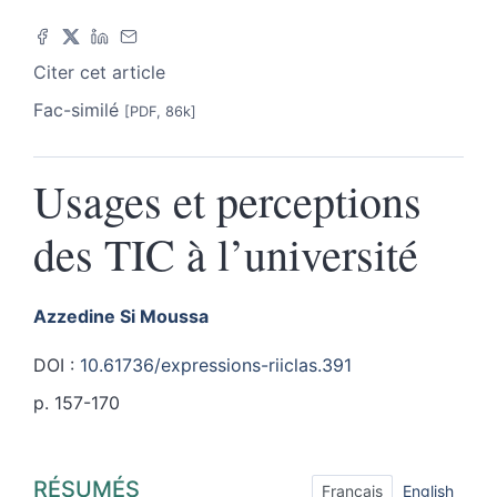
Citer cet article
Fac-similé
[PDF, 86k]
Usages et perceptions
des TIC à l’université
Azzedine Si
Moussa
DOI :
10.61736/expressions-riiclas.391
p. 157-170
Résumés
RÉSUMÉS
Index
Français
English