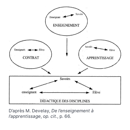
D’après M. Develay,
De l
’
enseignement à
l
’
apprentissage
,
op. cit.
, p. 66.