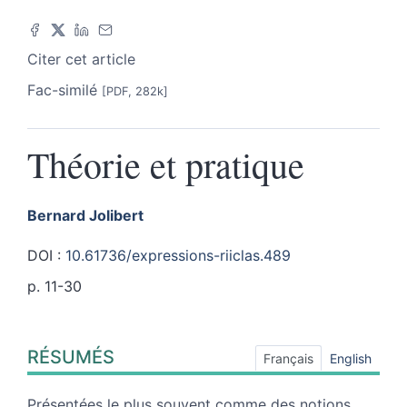
Citer cet article
Fac-similé
[PDF, 282k]
Théorie et pratique
Bernard
Jolibert
DOI :
10.61736/expressions-riiclas.489
p. 11-30
Résumés
RÉSUMÉS
Index
Français
English
Plan
Texte
Présentées le plus souvent comme des notions