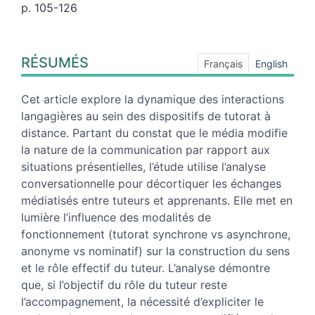
p. 105-126
Résumés
RÉSUMÉS
Index
Français
English
Plan
Texte
Cet article explore la dynamique des interactions
Bibliographie
langagières au sein des dispositifs de tutorat à
Notes
distance. Partant du constat que le média modifie
Citer cet article
la nature de la communication par rapport aux
Auteur
situations présentielles, l’étude utilise l’analyse
conversationnelle pour décortiquer les échanges
médiatisés entre tuteurs et apprenants. Elle met en
lumière l’influence des modalités de
fonctionnement (tutorat synchrone vs asynchrone,
anonyme vs nominatif) sur la construction du sens
et le rôle effectif du tuteur. L’analyse démontre
que, si l’objectif du rôle du tuteur reste
l’accompagnement, la nécessité d’expliciter le