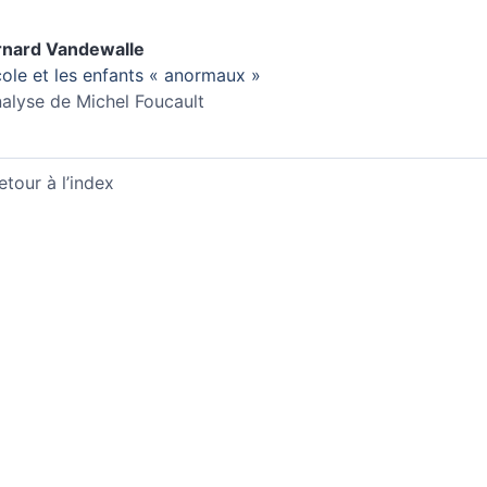
rnard
Vandewalle
cole et les enfants « anormaux »
nalyse de Michel Foucault
etour à l’index